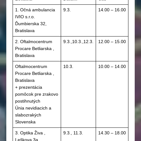
1. Očná ambulancia
9.3.
14.00 – 16.00
IVIO s.r.o.
Ďumbierska 32,
Bratislava
2. Oftalmocentrum
9.3.,10.3.,12.3.
12.00 – 15.00
Procare Betliarska ,
Bratislava
Oftalmocentrum
10.3.
10.00 – 14.00
Procare Betliarska ,
Bratislava
+ prezentácia
pomôcok pre zrakovo
postihnutých
Únia nevidiacich a
slabozrakých
Slovenska
3. Optika Živa ,
9.3., 11.3.
14.30 – 18.00
Leškova 3a,