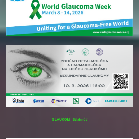
GLAUKOM
Sťiahnúť