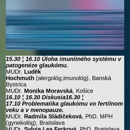
15.30 ¦ 16.10 Úloha imunitného systému v
patogenéze glaukómu.
MUDr.
Luděk
Hochmuth
(alergológ,imunológ), Banská
Bystrica
MUDr.
Monika Moravská
, Košice
16.10 ¦ 16.30 Diskusia16.30 ¦
17.10 Problematika glaukómu vo fertilnom
veku a v menopauze.
MUDr.
Radmila Sládičeková
, PhD. MPH
(gynekológ), Bratislava
MUDr.
Sylvia Lea Ferková
, PhD. Bratislava