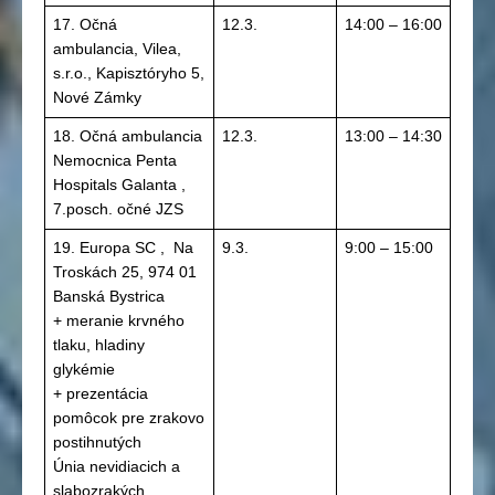
17. Očná
12.3.
14:00 – 16:00
ambulancia, Vilea,
s.r.o., Kapisztóryho 5,
Nové Zámky
18. Očná ambulancia
12.3.
13:00 – 14:30
Nemocnica Penta
Hospitals Galanta ,
7.posch. očné JZS
19. Europa SC , Na
9.3.
9:00 – 15:00
Troskách 25, 974 01
Banská Bystrica
+ meranie krvného
tlaku, hladiny
glykémie
+ prezentácia
pomôcok pre zrakovo
postihnutých
Únia nevidiacich a
slabozrakých