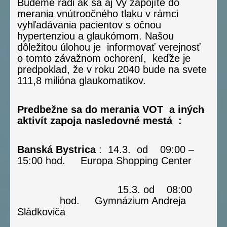
Budeme radi ak sa aj Vy zapojíte do
merania vnútroočného tlaku v rámci
vyhľadávania pacientov s očnou
hypertenziou a glaukómom. Našou
dôležitou úlohou je informovať verejnosť
o tomto závažnom ochorení, keďže je
predpoklad, že v roku 2040 bude na svete
111,8 milióna glaukomatikov.
Predbežne sa do merania VOT a iných
aktivít zapoja nasledovné mestá :
Banská Bystrica
: 14.3. od 09:00 –
15:00 hod. Europa Shopping Center
15.3. od 08:00
hod. Gymnázium Andreja
Sládkoviča