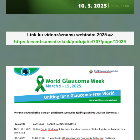
Link ku videozáznamu webinára 2025 =>
https://events.amedi.sk/sk/podujatie/707/page/11029