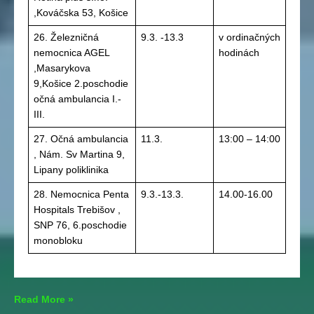
,Kováčska 53, Košice
26. Železničná
9.3. -13.3
v ordinačných
nemocnica AGEL
hodinách
,Masarykova
9,Košice 2.poschodie
očná ambulancia I.-
III.
27. Očná ambulancia
11.3.
13:00 – 14:00
, Nám. Sv Martina 9,
Lipany poliklinika
28. Nemocnica Penta
9.3.-13.3.
14.00-16.00
Hospitals Trebišov ,
SNP 76, 6.poschodie
monobloku
Svetový
Read More »