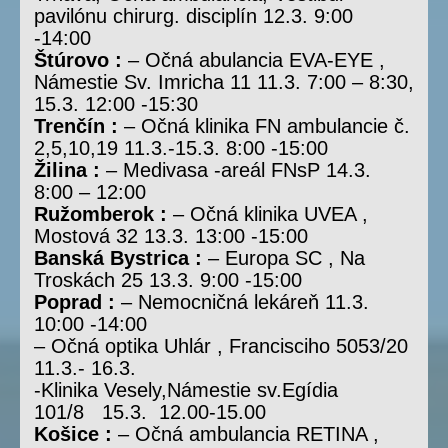
pavilónu chirurg. disciplín 12.3. 9:00
-14:00
Štúrovo :
– Očná abulancia EVA-EYE ,
Námestie Sv. Imricha 11 11.3. 7:00 – 8:30,
15.3. 12:00 -15:30
Trenčín :
– Očná klinika FN ambulancie č.
2,5,10,19 11.3.-15.3. 8:00 -15:00
Žilina :
– Medivasa -areál FNsP 14.3.
8:00 – 12:00
Ružomberok :
– Očná klinika UVEA ,
Mostová 32 13.3. 13:00 -15:00
Banská Bystrica :
– Europa SC , Na
Troskách 25 13.3. 9:00 -15:00
Poprad :
– Nemocničná lekáreň 11.3.
10:00 -14:00
– Očná optika Uhlár , Francisciho 5053/20
11.3.- 16.3.
-Klinika Vesely,Námestie sv.Egídia
101/8 15.3. 12.00-15.00
Košice :
– Očná ambulancia RETINA ,