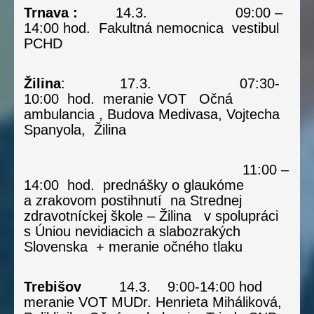
Trnava :
14.3. 09:00 –
14:00 hod. Fakultná nemocnica vestibul
PCHD
Žilina
: 17.3. 07:30-
10:00 hod. meranie VOT Očná
ambulancia , Budova Medivasa, Vojtecha
Spanyola, Žilina
11:00 –
14:00 hod. prednášky o glaukóme
a zrakovom postihnutí na Strednej
zdravotníckej škole – Žilina v spolupráci
s Úniou nevidiacich a slabozrakých
Slovenska + meranie očného tlaku
Trebišov
14.3. 9:00-14:00 hod
meranie VOT MUDr. Henrieta Miháliková,