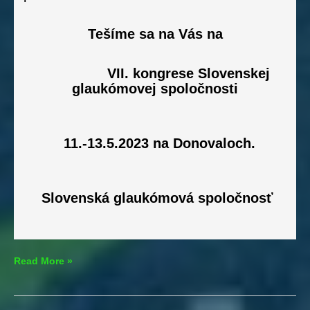
Tešíme sa na Vás na
VII. kongrese Slovenskej
glaukómovej spoločnosti
11.-13.5.2023 na Donovaloch.
Slovenská glaukómová spoločnosť
Svetový
Read More »
týždeň
glaukómu
2023