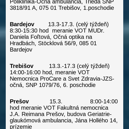
Poliklinika-Očná ambulancia, Trieda SNP
3818/91 A, 075 01 Trebišov, 1.poschodie
Bardejov
13.3-17.3. (celý týždeň)
8:30-15:30 hod meranie VOT MUDr.
Daniela Foľtová, Očná optika na
Hradbách, Stöcklová 56/9, 085 01
Bardejov
Trebišov
13.3.-17.3 (celý týždeň)
14:00-16:00 hod, meranie VOT
Nemocnica ProCare a Svet Zdravia-JZS-
očná, SNP 1079/76, 6. poschodie
Prešov
15.3.
8:00-14:00
hod meranie VOT Fakultná nemocnica
J.A. Reimana Prešov, budova Geriatrie-
glaukómová ambulancia, Jána Hollého 14,
prízemie